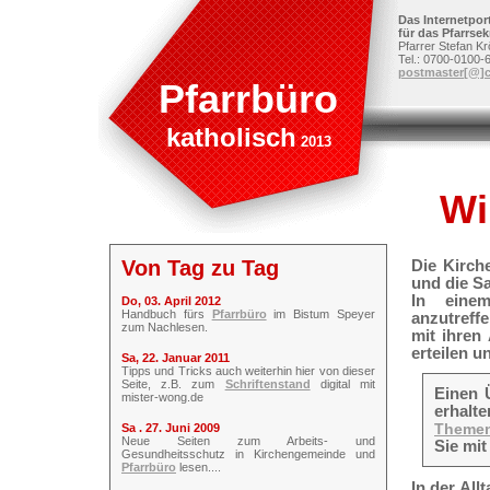
Das Internetpor
für das Pfarrsek
Pfarrer Stefan K
Tel.: 0700-0100-
postmaster[@]c
Pfarrbüro
katholisch
2013
Wi
Von Tag zu Tag
Die Kirch
und die S
In eine
Do, 03. April 2012
Handbuch fürs
Pfarrbüro
im Bistum Speyer
anzutreff
zum Nachlesen.
mit ihren
erteilen u
Sa, 22. Januar 2011
Tipps und Tricks auch weiterhin hier von dieser
Seite, z.B. zum
Schriftenstand
digital mit
Einen 
mister-wong.de
erhalt
Themen
Sa . 27. Juni 2009
Neue Seiten zum Arbeits- und
Sie mi
Gesundheitsschutz in Kirchengemeinde und
Pfarrbüro
lesen....
In der All