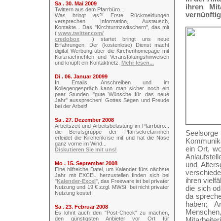
Sa . 30. Mai 2009
ihren Mit
Twittern aus dem Pfarrbüro...
vernünftig
Was bringt es?! Erste Rückmeldungen
versprechen Information, Austausch,
Kontakte... Das "Kirchturmzwitschern", das mit
(
www.twitter.com/
credobox
) startet bringt uns neue
Erfahrungen. Der (kostenlose) Dienst macht
digital Werbung über die Kirchenhomepage mit
Kurznachrichten und Veranstaltungshinweisen
und knüpft ein Kontaktnetz.
Mehr lesen...
Di . 06. Januar 20099
In Emails, Anschreiben und im
Kollegengespräch kann man sicher noch ein
paar Stunden "gute Wünsche für das neue
Jahr" aussprechen! Gottes Segen und Freude
bei der Arbeit!
Sa . 27. Dezember 2008
Arbeitszeit und Arbeitsbelastung im Pfarrbüro...
die Berufsgruppe der Pfarrsekretärinnen
Seelsorg
erleidet die Kirchenkrise mit und hat die Nase
Kommunikat
ganz vorne im Wind...
ein Ort, wo
Diskutieren Sie mit uns!
Anlaufstel
Mo . 15. September 2008
und Alter
Eine hilfreiche Datei, um Kalender fürs nächste
verschiede
Jahr mit EXCEL herzustellen finden sich bei
ihren viel
"
Kalender-Excel
", das Freeware ist bei privater
Nutzung und 19 € zzgl. MWSt. bei nicht privater
die sich o
Nutzung kostet.
da spreche
haben; An
Sa . 23. Februar 2008
Menschen,
Es lohnt auch den "Post-Check" zu machen,
den günstigsten Anbieter vor Ort für
Mitarbeite