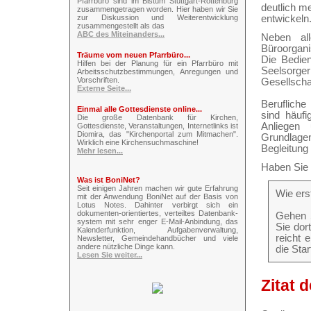
Pfarrbüro sind im Bistum Stuttgart-Rottenburg
deutlich m
zusammengetragen worden. Hier haben wir Sie
entwickeln
zur Diskussion und Weiterentwicklung
zusammengestellt als das
ABC des Miteinanders...
Neben all
Büroorgani
Träume vom neuen Pfarrbüro...
Die Bedien
Hilfen bei der Planung für ein Pfarrbüro mit
Seelsorge
Arbeitsschutzbestimmungen, Anregungen und
Vorschriften.
Gesellscha
Externe Seite...
Berufliche
Einmal alle Gottesdienste online...
sind häufi
Die große Datenbank für Kirchen,
Anliegen 
Gottesdienste, Veranstaltungen, Internetlinks ist
Diomira, das "Kirchenportal zum Mitmachen".
Grundlage
Wirklich eine Kirchensuchmaschine!
Begleitung 
Mehr lesen...
Haben Sie 
Was ist BoniNet?
Seit einigen Jahren machen wir gute Erfahrung
Wie ers
mit der Anwendung BoniNet auf der Basis von
Lotus Notes. Dahinter verbirgt sich ein
dokumenten-orientiertes, verteiltes Datenbank-
Gehen S
system mit sehr enger E-Mail-Anbindung, das
Sie dor
Kalenderfunktion, Aufgabenverwaltung,
reicht 
Newsletter, Gemeindehandbücher und viele
andere nützliche Dinge kann.
die Star
Lesen Sie weiter...
Zitat 