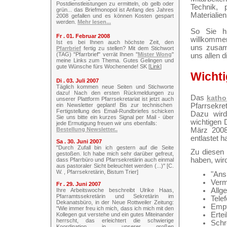
Postdienstleistungen zu ermitteln, ob gelb oder
Technik, 
grün... das Briefmonopol ist Anfang des Jahres
Materialien
2008 gefallen und es können Kosten gespart
werden.
Mehr lesen...
So Sie h
Fr . 01. Februar 2008
willkommen,
Ist es bei Ihnen auch höchste Zeit, den
uns zusamm
Pfarrbrief
fertig zu stellen? Mit dem Stichwort
(TAG) "Pfarrbrief" verrät Ihnen "
Mister Wong
"
uns allen d
meine Links zum Thema. Gutes Gelingen und
gute Wünsche fürs Wochenende! SK [
Link
]
Wichti
Di . 03. Juli 2007
Täglich kommen neue Seiten und Stichworte
dazu! Nach den ersten Rückmeldungen zu
Das
katho
unserer Plattform Pfarrsekretariat ist jetzt auch
ein Newsletter geplant! Bis zur technischen
Pfarrsekre
Fertigstellung des Email-Rundbriefes schicken
Dazu wird
Sie uns bitte ein kurzes Signal per Mail - über
wichtigen 
jede Ermutigung freuen wir uns ebenfalls:
Bestellung Newsletter..
März 2008)
entlastet h
Sa . 30. Juni 2007
"Durch Zufall bin ich gestern auf die Seite
Zu diesen 
gestoßen. Ich habe mich sehr darüber gefreut,
haben, wir
dass Pfarrbüro und Pfarrsekretärin auch einmal
aus pastoraler Sicht beleuchtet werden (...)" [C.
W. , Pfarrsekretärin, Bistum Trier]
"Ans
Verm
Fr . 29. Juni 2007
Allg
Ihre Arbeitswoche beschreibt Ulrike Haas,
Pfarramtssekretärin und Sekretärin im
Tele
Dekanatsbüro, in der Neue Rottweiler Zeitung:
Empf
"Wie immer freu ich mich, dass ich mich mit den
Erte
Kollegen gut verstehe und ein gutes Miteinander
herrscht, das erleichtert die schwierige
Schr
Koordination in unserer großen