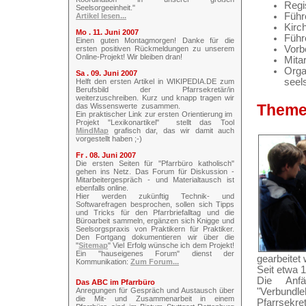
Regi
Seelsorgeeinheit."
Führ
Artikel lesen...
Kirc
Mo . 11. Juni 2007
Führ
Einen guten Montagmorgen! Danke für die
Vorb
ersten positiven Rückmeldungen zu unserem
Online-Projekt! Wir bleiben dran!
Mitar
Orga
Sa . 09. Juni 2007
seel
Helft den ersten Artikel in WIKIPEDIA.DE zum
Berufsbild der Pfarrsekretär/in
weiterzuschreiben. Kurz und knapp tragen wir
Themen
das Wissenswerte zusammen.
Ein praktischer Link zur ersten Orientierung im
Projekt "Lexikonartikel" stellt das Tool
MindMap
grafisch dar, das wir damit auch
vorgestellt haben ;-)
Fr . 08. Juni 2007
Die ersten Seiten für "Pfarrbüro katholisch"
gehen ins Netz. Das Forum für Diskussion -
Mitarbeitergespräch - und Materialtausch ist
ebenfalls online.
Hier werden zukünftig Technik- und
Softwarefragen besprochen, sollen sich Tipps
und Tricks für den Pfarrbriefalltag und die
Büroarbeit sammeln, ergänzen sich Knigge und
Seelsorgspraxis von Praktikern für Praktiker.
Den Fortgang dokumentieren wir über die
"
Sitemap
" Viel Erfolg wünsche ich dem Projekt!
Ein "hauseigenes Forum" dienst der
gearbeitet
Kommunikation:
Zum Forum...
Seit etwa 
Die Anf
Das ABC im Pfarrbüro
"Verbundl
Anregungen für Gespräch und Austausch über
die Mit- und Zusammenarbeit in einem
Pfarrsekre